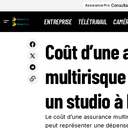
Consultat
Assurance Pro
ENTREPRISE
TÉLÉTRAVAIL
CAMÉ
Rejoignez notre équipe : Responsable
du service Propreté et Gestion des
COÛ
Coût d’une
Entreprise
Déchets recherché(e) en Seine-Saint-
Denis EPT
multirisque
un studio à
Le coût d’une assurance multi
peut représenter une dépense