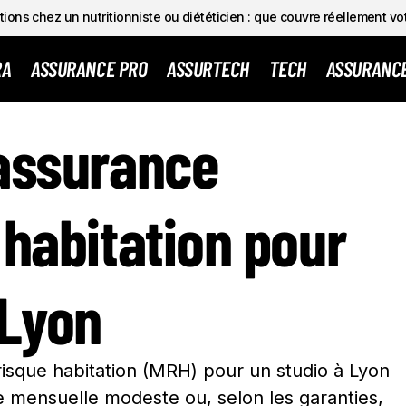
ions chez un nutritionniste ou diététicien : que couvre réellement vo
RA
ASSURANCE PRO
ASSURTECH
TECH
ASSURANC
T D’UNE ASSURANCE MULTIRISQUE HABITATION POUR UN S
 assurance
 habitation pour
 Lyon
risque habitation (MRH) pour un studio à Lyon
 mensuelle modeste ou, selon les garanties,