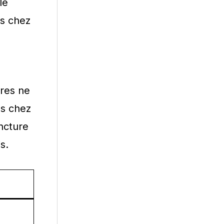
le
ns chez
ires ne
ns chez
ncture
s.