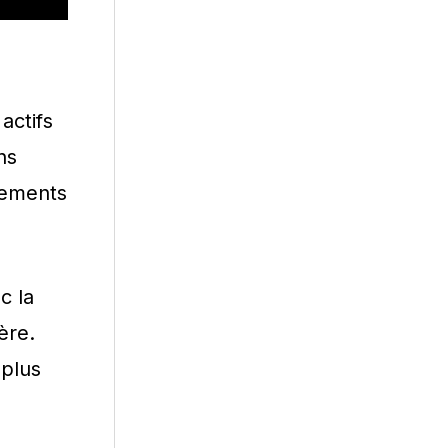
actifs
ns
sements
c la
ère.
 plus