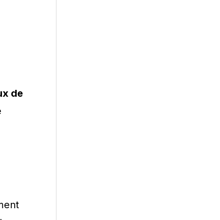
ux de
e
ment