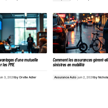
avantages d’une mutuelle
Comment les assurances gèrent-ell
ur les PME
sinistres en mobilité
uin 3, 2026
by
Orville Adler
Assurance Auto
juin 2, 2026
by
Nichol