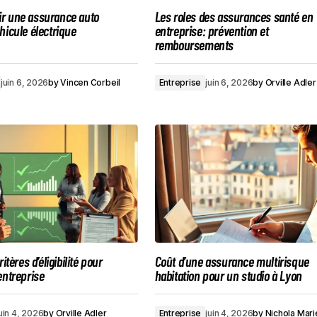
r une assurance auto
Les roles des assurances santé en
hicule électrique
entreprise: prévention et
remboursements
juin 6, 2026
by
Vincen Corbeil
Entreprise
juin 6, 2026
by
Orville Adler
itères d’éligibilité pour
Coût d’une assurance multirisque
entreprise
habitation pour un studio à Lyon
uin 4, 2026
by
Orville Adler
Entreprise
juin 4, 2026
by
Nichola Mari