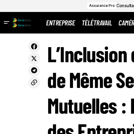
Consultat
Assurance Pro
ENTREPRISE
TÉLÉTRAVAIL
CAMÉ
L’INC
La mutuelle santé deviendra-t-elle un
Assurance
L’Inclusion
impératif en 2025 ?
Pro
INITI
de Même Se
Mutuelles : 
des Entrepr