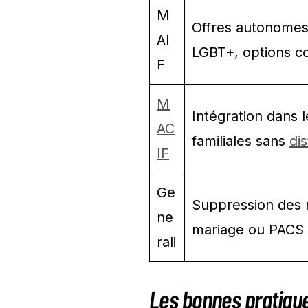
M
Offres autonomes
AI
LGBT+, options c
F
M
Intégration dans l
AC
familiales sans
dis
IF
Ge
Suppression des r
ne
mariage ou PACS
rali
Les bonnes pratique