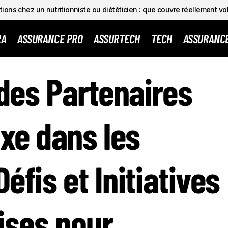
ions chez un nutritionniste ou diététicien : que couvre réellement vo
RA
ASSURANCE PRO
ASSURTECH
TECH
ASSURANC
LUSION DES PARTENAIRES DE MÊME SEXE DANS LES MUTUEL
 des Partenaires
ATIVES DES ENTREPRISES POUR SOUTENIR LES SALARIÉS L
xe dans les
Défis et Initiatives
ises pour