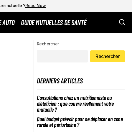
tre mutuelle ?
Read Now
E AUTO
GUIDE MUTUELLES DE SANTÉ
LES : DÉFIS ET
Attention : Vérifiez votre boîte mail pour
des informations sur l'affiliation à la
Rechercher
GBT
complémentaire santé du ministère en
PACA !
Rechercher
DERNIERS ARTICLES
Consultations chez un nutritionniste ou
diététicien : que couvre réellement votre
mutuelle ?
Quel budget prévoir pour se déplacer en zone
rurale et périurbaine ?