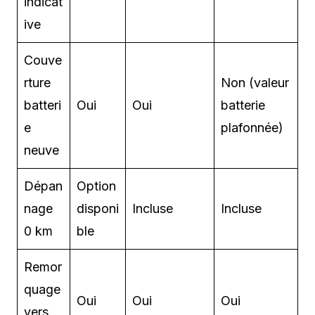
indicat
ive
Couve
rture
Non (valeur
batteri
Oui
Oui
batterie
e
plafonnée)
neuve
Dépan
Option
nage
disponi
Incluse
Incluse
0 km
ble
Remor
quage
Oui
Oui
Oui
vers