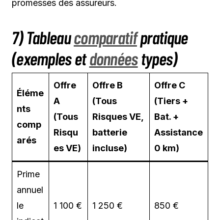
promesses des assureurs.
7) Tableau
comparatif
pratique
(exemples et
données
types)
Offre
Offre B
Offre C
Éléme
A
(Tous
(Tiers +
nts
(Tous
Risques VE,
Bat. +
comp
Risqu
batterie
Assistance
arés
es VE)
incluse)
0 km)
Prime
annuel
le
1 100 €
1 250 €
850 €