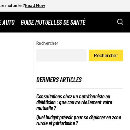
tre mutuelle ?
Read Now
E AUTO
GUIDE MUTUELLES DE SANTÉ
Tunisie : lancement du Référentiel National
SANS STRESS
des Compétences et Certifications pour
Rechercher
une Modernisation Ambitieuse du
Système Éducatif
Rechercher
DERNIERS ARTICLES
Consultations chez un nutritionniste ou
diététicien : que couvre réellement votre
mutuelle ?
Quel budget prévoir pour se déplacer en zone
rurale et périurbaine ?