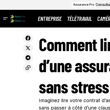
Consultat
Assurance Pro
ENTREPRISE
TÉLÉTRAVAIL
CAMÉ
Comment un rêve insolite autour de
COMMEN
Comment lir
mon chat a éveillé une passion près de
Tech
Toulouse : son récit fascinant
d’une assur
sans stress
Imaginez lire votre contrat d’a
sans passer à côté d’une clause