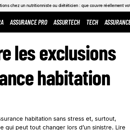
ions chez un nutritionniste ou diététicien : que couvre réellement vo
RA
ASSURANCE PRO
ASSURTECH
TECH
ASSURANC
T LIRE LES EXCLUSIONS D’UNE ASSURANCE HABITATION 
e les exclusions
ance habitation
ssurance habitation sans stress et, surtout,
 qui peut tout changer lors d’un sinistre. Lire