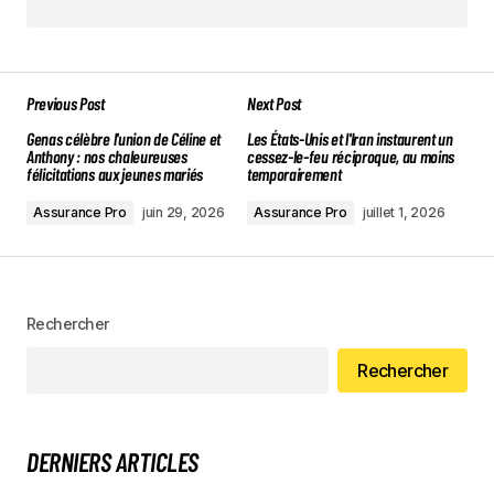
Previous Post
Next Post
Genas célèbre l'union de Céline et
Les États-Unis et l'Iran instaurent un
Anthony : nos chaleureuses
cessez-le-feu réciproque, au moins
félicitations aux jeunes mariés
temporairement
Assurance Pro
juin 29, 2026
Assurance Pro
juillet 1, 2026
Rechercher
Rechercher
DERNIERS ARTICLES