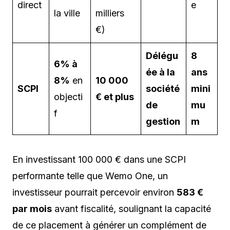
direct
e
la ville
milliers
€)
Délégu
8
6% à
ée à la
ans
8%
en
10 000
SCPI
société
mini
objecti
€ et plus
de
mu
f
gestion
m
En investissant 100 000 € dans une SCPI
performante telle que Wemo One, un
investisseur pourrait percevoir environ
583 €
par mois
avant fiscalité, soulignant la capacité
de ce placement à générer un complément de