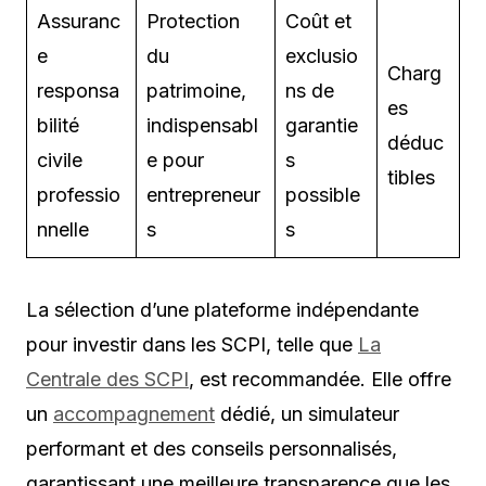
Assuranc
Protection
Coût et
e
du
exclusio
Charg
responsa
patrimoine,
ns de
es
bilité
indispensabl
garantie
déduc
civile
e pour
s
tibles
professio
entrepreneur
possible
nnelle
s
s
La sélection d’une plateforme indépendante
pour investir dans les SCPI, telle que
La
Centrale des SCPI
, est recommandée. Elle offre
un
accompagnement
dédié, un simulateur
performant et des conseils personnalisés,
garantissant une meilleure transparence que les