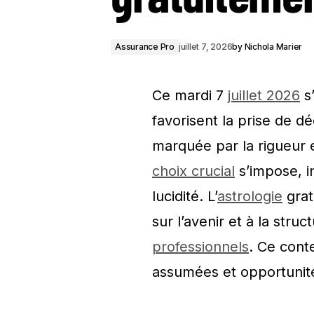
Assurance Pro
juillet 7, 2026
by
Nichola Marier
Ce mardi 7
juillet 2026
s
favorisent la prise de d
marquée par la rigueur e
choix crucial
s’impose, in
lucidité. L’
astrologie
grat
sur l’avenir et à la stru
professionnels
. Ce cont
assumées et opportunités