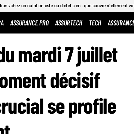
ions chez un nutritionniste ou diététicien : que couvre réellement vo
RA
ASSURANCE PRO
ASSURTECH
TECH
ASSURANC
OPE DU MARDI 7 JUILLET 2026 : LE MOMENT DÉCISIF D’U
u mardi 7 juillet
AL SE PROFILE GRATUITEMENT
oment décisif
rucial se profile
nt