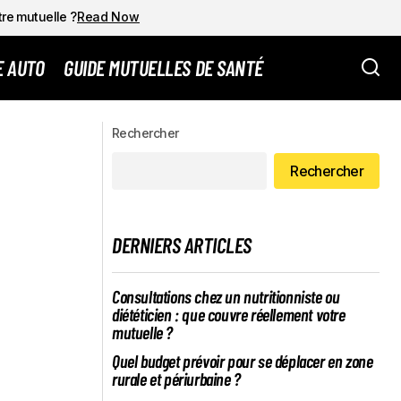
tre mutuelle ?
Read Now
E AUTO
GUIDE MUTUELLES DE SANTÉ
N CHOIX
Rapport hebdomadaire des opérations sur
Rechercher
les CCI du 29 juin au 3 juillet 2026
Rechercher
DERNIERS ARTICLES
Consultations chez un nutritionniste ou
diététicien : que couvre réellement votre
mutuelle ?
Quel budget prévoir pour se déplacer en zone
rurale et périurbaine ?