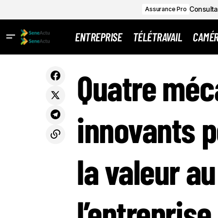
Consultat
Assurance Pro
ENTREPRISE
TÉLÉTRAVAIL
CAMÉ
QUAT
En Bretagne, la vitalité des entreprises
Assurance
Quatre méc
dépend étroitement du bien-être des
Pro
L’EN
salariés
innovants p
la valeur au
l’entreprise