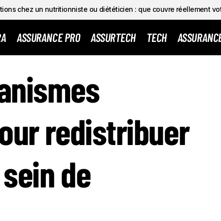
ions chez un nutritionniste ou diététicien : que couvre réellement vo
RA
ASSURANCE PRO
ASSURTECH
TECH
ASSURANC
RE MÉCANISMES INNOVANTS POUR REDISTRIBUER LA VALE
anismes
TREPRISE
our redistribuer
 sein de