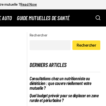
tre mutuelle ?
Read Now
E AUTO
GUIDE MUTUELLES DE SANTÉ
UR AU SEIN DE
Assurance Maladie : 2024, une année
record dans la lutte contre les fraudes
Rechercher
selon ameli.fr pour les professionnels de
la LPP/LATM
Rechercher
DERNIERS ARTICLES
Consultations chez un nutritionniste ou
diététicien : que couvre réellement votre
mutuelle ?
Quel budget prévoir pour se déplacer en zone
rurale et périurbaine ?