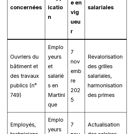
e en
concernées
icatio
salariales
vig
n
ueu
r
Emplo
7
Ouvriers du
yeurs
Revalorisation
nov
bâtiment et
et
des grilles
emb
des travaux
salarié
salariales,
re
publics (n°
s en
harmonisation
202
749)
Martini
des primes
5
que
Emplo
Employés,
7
Actualisation
yeurs