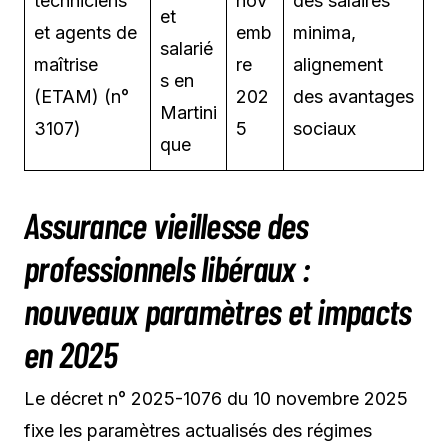
techniciens
nov
des salaires
et
et agents de
emb
minima,
salarié
maîtrise
re
alignement
s en
(ETAM) (n°
202
des avantages
Martini
3107)
5
sociaux
que
Assurance vieillesse des
professionnels libéraux :
nouveaux paramètres et impacts
en 2025
Le décret n° 2025-1076 du 10 novembre 2025
fixe les paramètres actualisés des régimes