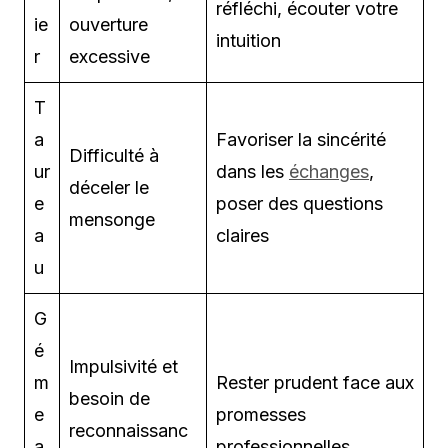
réfléchi, écouter votre
ie
ouverture
intuition
r
excessive
T
a
Favoriser la sincérité
Difficulté à
ur
dans les
échanges
,
déceler le
e
poser des questions
mensonge
a
claires
u
G
é
Impulsivité et
m
Rester prudent face aux
besoin de
e
promesses
reconnaissanc
a
professionnelles