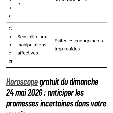
e
u
x
C
a
Sensibilité aux
Éviter les engagements
n
manipulations
trop rapides
c
affectives
er
Horoscope
gratuit du dimanche
24 mai 2026 : anticiper les
promesses incertaines dans votre