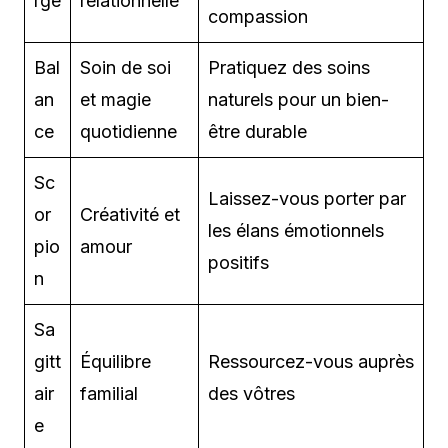
rge
relationnelle
compassion
Bal
Soin de soi
Pratiquez des soins
an
et magie
naturels pour un bien-
ce
quotidienne
être durable
Sc
Laissez-vous porter par
or
Créativité et
les élans émotionnels
pio
amour
positifs
n
Sa
gitt
Équilibre
Ressourcez-vous auprès
air
familial
des vôtres
e