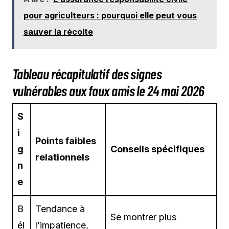
pour agriculteurs : pourquoi elle peut vous
sauver la récolte
Tableau récapitulatif des signes
vulnérables aux faux amis le 24 mai 2026
S
i
Points faibles
g
Conseils spécifiques
relationnels
n
e
B
Tendance à
Se montrer plus
él
l’impatience,