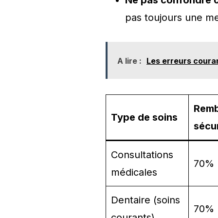
Ne pas confondre c
pas toujours une me
A lire :
Les erreurs coura
Remb
Type de soins
sécur
Consultations
70% 
médicales
Dentaire (soins
70% 
courants)