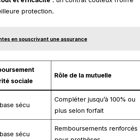
oût et efficacité
: un contrat coûteux n’offre
illeure protection.
ntes en souscrivant une assurance
oursement
Rôle de la mutuelle
ité sociale
Compléter jusqu’à 100% ou
base sécu
plus selon forfait
Remboursements renforcés
base sécu
pour prothèses