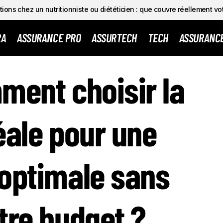
ions chez un nutritionniste ou diététicien : que couvre réellement vo
RA
ASSURANCE PRO
ASSURTECH
TECH
ASSURANC
 : COMMENT CHOISIR LA MUTUELLE IDÉALE POUR UNE CO
ment choisir la
ALE SANS EXPLOSER VOTRE BUDGET ?
éale pour une
optimale sans
tre budget ?