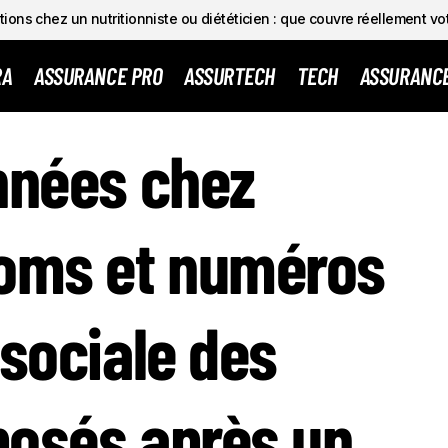
ions chez un nutritionniste ou diététicien : que couvre réellement vo
RA
ASSURANCE PRO
ASSURTECH
TECH
ASSURANC
 DE DONNÉES CHEZ ALMERYS : NOMS ET NUMÉROS DE SÉCU
nnées chez
SSURÉS EXPOSÉS APRÈS UN PIRATAGE
noms et numéros
 sociale des
posés après un