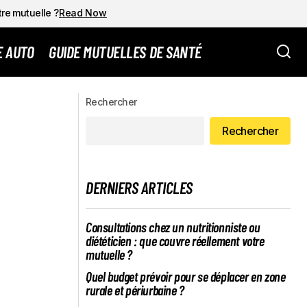
tre mutuelle ?
Read Now
E AUTO
GUIDE MUTUELLES DE SANTÉ
RITÉ SOCIALE
La CGT lance un appel à la grève à
Villeneuve-sur-Lot : « Ne laissons pas
Rechercher
croire aux agents que... »
Rechercher
DERNIERS ARTICLES
Consultations chez un nutritionniste ou
diététicien : que couvre réellement votre
mutuelle ?
Quel budget prévoir pour se déplacer en zone
rurale et périurbaine ?