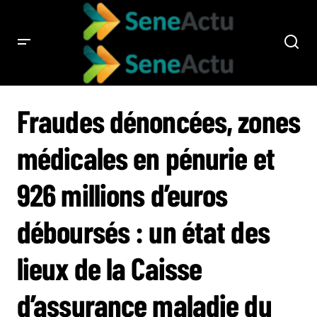
FRAUDES DÉNONCÉES, ZONES MÉDICALES EN PÉNURIE ET 926 MILLIONS
D’EUROS DÉBOURSÉS : UN ÉTAT DES LIEUX DE LA CAISSE D’ASSURANCE
Fraudes dénoncées, zones
MALADIE DU TARN-ET-GARONNE
médicales en pénurie et
926 millions d’euros
déboursés : un état des
lieux de la Caisse
d’assurance maladie du