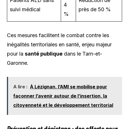
Patients ALD sans
Réduction de
4
suivi médical
près de 50 %
%
Ces mesures facilitent le combat contre les
inégalités territoriales en santé, enjeu majeur
pour la
santé publique
dans le Tarn-et-
Garonne.
A lire :
À Lézignan, l’AMI se mobilise pour
façonner l’avenir autour de l’insertion, la
citoyenneté et le développement territorial
Prévention et dépistage : des efforts pour