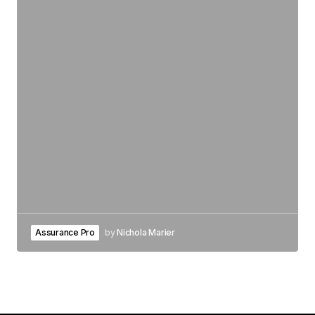
Assurance Pro
by
Nichola Marier