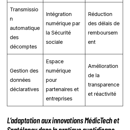
Transmissio
Intégration
Réduction
n
numérique par
des délais de
automatique
la Sécurité
remboursem
des
sociale
ent
décomptes
Espace
Amélioration
Gestion des
numérique
de la
données
pour
transparence
déclaratives
partenaires et
et réactivité
entreprises
L’adaptation aux innovations MédicTech et
SantéInnov dans la pratique quotidienne