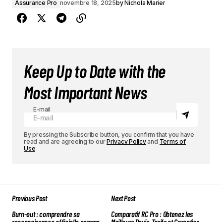
Assurance Pro
novembre 18, 2025
by
Nichola Marier
Keep Up to Date with the
Most Important News
E-mail
By pressing the Subscribe button, you confirm that you have
read and are agreeing to our
Privacy Policy
and
Terms of
Use
Previous Post
Next Post
Burn-out : comprendre sa
Comparatif RC Pro : Obtenez les
reconnaissance officielle comme
Meilleurs Devis, Tarifs et Garanties