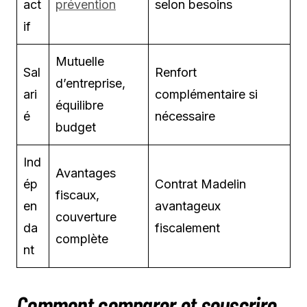
act
prévention
selon besoins
if
Mutuelle
Sal
Renfort
d’entreprise,
ari
complémentaire si
équilibre
é
nécessaire
budget
Ind
Avantages
ép
Contrat Madelin
fiscaux,
en
avantageux
couverture
da
fiscalement
complète
nt
Comment comparer et souscrire