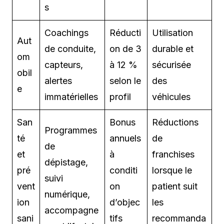
s
Coachings
Réducti
Utilisation
Aut
de conduite,
on de 3
durable et
om
capteurs,
à 12 %
sécurisée
obil
alertes
selon le
des
e
immatérielles
profil
véhicules
San
Bonus
Réductions
Programmes
té
annuels
de
de
et
à
franchises
dépistage,
pré
conditi
lorsque le
suivi
vent
on
patient suit
numérique,
ion
d’objec
les
accompagne
sani
tifs
recommanda