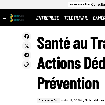
Consultat
Assurance Pro
ENTREPRISE
TÉLÉTRAVAIL
CAMÉ
Le mutualisme : une solution innovante
Assuranc
Santé au Tr
face aux enjeux actuels de l'assurance
Actions Déd
Prévention
Assurance Pro
janvier 17, 2026
by
Nichola Marier