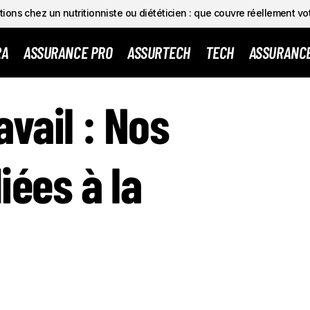
ions chez un nutritionniste ou diététicien : que couvre réellement vo
RA
ASSURANCE PRO
ASSURTECH
TECH
ASSURANC
SANTÉ AU TRAVAIL : NOS ACTIONS DÉDIÉES À LA PR
e Pro
avail : Nos
iées à la