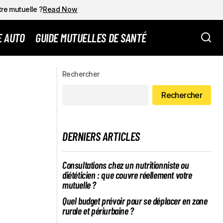
tre mutuelle ?
Read Now
E AUTO
GUIDE MUTUELLES DE SANTÉ
ÉVENTION
Fusion en vue : Malakoff Humanis se
Rechercher
prépare à intégrer Energie Mutuelle
Rechercher
DERNIERS ARTICLES
Consultations chez un nutritionniste ou
diététicien : que couvre réellement votre
mutuelle ?
Quel budget prévoir pour se déplacer en zone
rurale et périurbaine ?