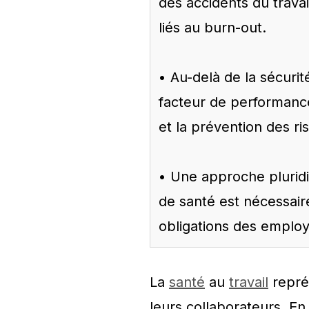
des accidents du trava
liés au burn-out.
• Au-delà de la sécurit
facteur de performance 
et la prévention des r
• Une approche pluridi
de santé est nécessair
obligations des employ
La
santé
au
travail
repré
leurs collaborateurs. E