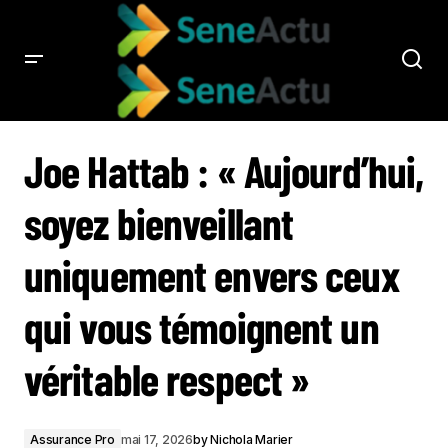
JOE HATTAB : « AUJOURD’HUI, SOYEZ BIENVEILLANT UNIQUEMENT ENVERS
CEUX QUI VOUS TÉMOIGNENT UN VÉRITABLE RESPECT »
Joe Hattab : « Aujourd’hui,
soyez bienveillant
uniquement envers ceux
qui vous témoignent un
véritable respect »
Assurance Pro
mai 17, 2026
by
Nichola Marier