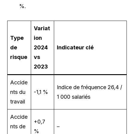
%.
Variat
Type
ion
de
2024
Indicateur clé
risque
vs
2023
Accide
Indice de fréquence 26,4 /
nts du
-1,1 %
1 000 salariés
travail
Accide
+0,7
nts de
–
%